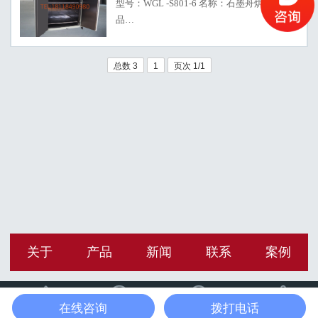
型号：WGL -S801-6 名称：石墨舟烘箱【产
品…
总数 3
1
页次 1/1
关于
产品
新闻
联系
案例




在线咨询
拨打电话
电话
短信
位置
分享